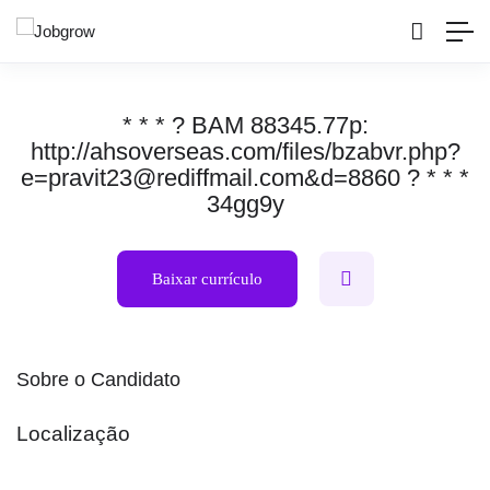
* * * ? BAM 88345.77p:
http://ahsoverseas.com/files/bzabvr.php?
e=pravit23@rediffmail.com&d=8860 ? * * *
34gg9y
Baixar currículo
Sobre o Candidato
Localização